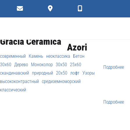
Керамическая
Фильтр
коллекции
Gracia Ceramica
Azori
современный
Камень
неоклассика
Бетон
30x60
Дерево
Моноколор
30x50
25x60
Подробнее
скандинавский
природный
20x50
лофт
Узоры
высококонтрастный
средиземноморский
классический
Подробнее