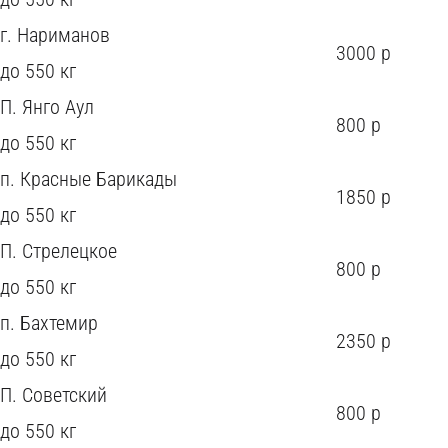
г. Нариманов
3000 р
до 550 кг
П. Янго Аул
800 р
до 550 кг
п. Красные Барикады
1850 р
до 550 кг
П. Стрелецкое
800 р
до 550 кг
п. Бахтемир
W
2350 р
до 550 кг
O
П. Советский
O
800 р
до 550 кг