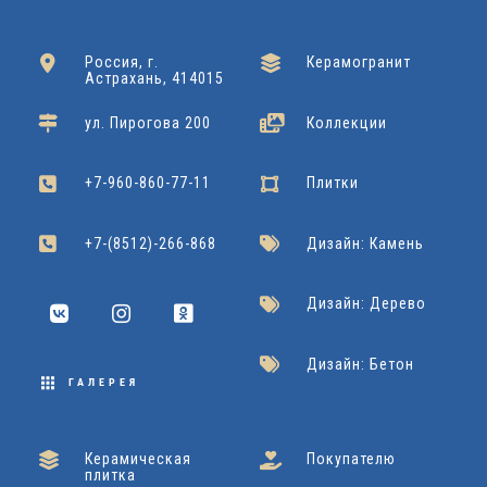
2
0
6
5
U
0
x
x
0
0
Azori
Подробнее
R
Россия, г.
Керамогранит
Gracia Ceramica
Подробнее
Gracia Ceramica
Подробнее
Астрахань, 414015
4
6
A
ул. Пирогова 200
Коллекции
2
0
L
Cersanit
Подробнее
Dako
Подробнее
+7-960-860-77-11
Плитки
2
2
+7-(8512)-266-868
Дизайн: Камень
x
Дизайн: Дерево
9
Дизайн: Бетон
0
ГАЛЕРЕЯ
Cersanit
Подробнее
Керамическая
Покупателю
плитка