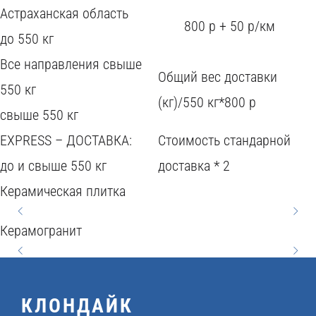
D
Астраханская область
800 р + 50 р/км
C
до 550 кг
Q
N
O
Все направления свыше
H
S
H
Общий вес доставки
A
U
550 кг
N
Y
(кг)/550 кг*800 р
E
A
A
T
свыше 550 кг
C
G
V
R
R
U
EXPRESS – ДОСТАВКА:
Стоимость стандарной
E
G
M
I
до и свыше 550 кг
доставка * 2
T
R
P
E
Керамическая плитка
L
O
A
E
T
3
L
N
2
3
Керамогранит
N
0
A
Y
5
0
A
x
4
6
x
x
T
КЛОНДАЙК
6