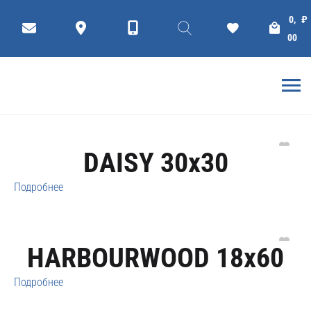
Cersanit
0,
₽
00
Фильтр
коллекции
Плитки
ГЛАВНАЯ
КОМПАНИЯ CERSANIT
DAISY 30x30
Подробнее
HARBOURWOOD 18x60
Подробнее