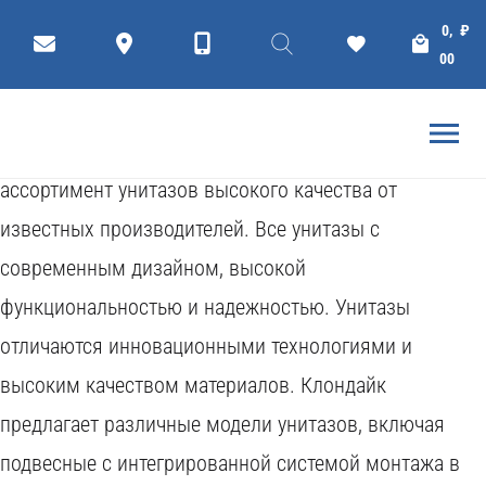
У
н
и
т
а
з
ы
0,
₽
00
Узнать цену
Унитазы - Инсталляции
Компания Клондайк предлагает широкий
ассортимент унитазов высокого качества от
известных производителей. Все унитазы с
современным дизайном, высокой
функциональностью и надежностью. Унитазы
отличаются инновационными технологиями и
высоким качеством материалов. Клондайк
предлагает различные модели унитазов, включая
подвесные с интегрированной системой монтажа в