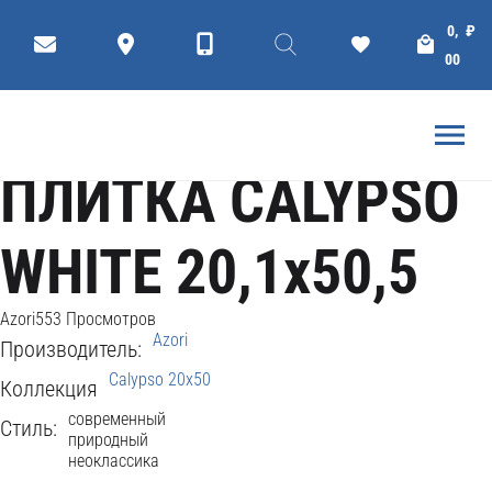
Коллекции
Плитки
Ceramic tiles
0,
₽
ГЛАВНАЯ
AZORI
00
ПЛИТКА CALYPSO
WHITE 20,1x50,5
Azori
553 Просмотров
Azori
Производитель:
Calypso 20x50
Коллекция
современный
Стиль:
природный
неоклассика