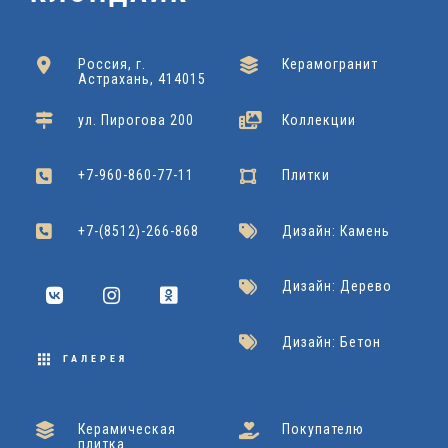
будет уместна как для жилых помещений, так и для
x
x
x
коммерческих пространств. Орнамент позволяет
6
6
5
Россия, г.
Керамогранит
поддерживать нужный уровень стиля, не перегружая
Астрахань, 414015
0
0
0
пространство. В целом это очень актуальная и
Azori
Подробнее
ул. Пирогова 200
Коллекции
Gracia Ceramica
Подробнее
Gracia Ceramica
Подробнее
привлекательная плитка, сочетающая черты
+7-960-860-77-11
Плитки
минимализма и элегантности. Благодаря своему
дизайну она станет главным акцентом почти в
+7-(8512)-266-868
Дизайн: Камень
любом современном интерьере.
Дизайн: Дерево
Дизайн: Бетон
ГАЛЕРЕЯ
Керамическая
Покупателю
плитка