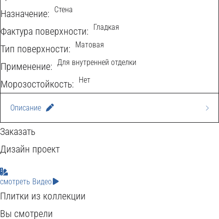
Стена
Назначение:
Гладкая
Фактура поверхности:
Матовая
Тип поверхности:
Для внутренней отделки
Применение:
Нет
Морозостойкость:
Описание
Серая матовая керамическая плитка EBRI GRIS
Заказать
31,5x63 идеально подходит для создания
Дизайн проект
современных, минималистичных интерьеров,
смотреть Видео
вдохновленных природной эстетикой испанского
Плитки из коллекции
камня Pulpis. Ее нейтральный цвет, выразительная
Вы смотрели