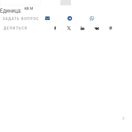
кв.м
Единица:
ЗАДАТЬ ВОПРОС
ДЕЛИТЬСЯ
Facebook
X
LinkedIn
VKontakte
Pinterest
60
63
63