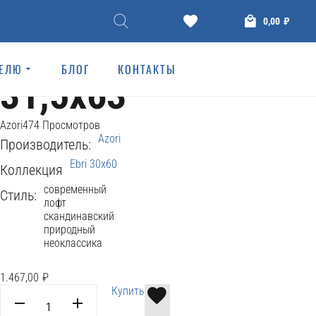
Ceramic tiles
0,00
₽
ПЛИТКА EBRI GRIS
ТЕЛЮ
БЛОГ
КОНТАКТЫ
31,5x63
Azori
474 Просмотров
Azori
Производитель:
Ebri 30x60
Коллекция
современный
Стиль:
лофт
скандинавский
природный
неоклассика
1.467,00
₽
Купить