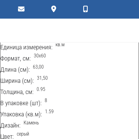
Коллекции
Плитки
Характеристики
Керамическая плитка
Тип продукта:
кв.м
Eдиница измерения:
30х60
Формат, см:
63,00
Длина (см):
31,50
Ширина (см):
0.95
Толщина, см:
8
В упаковке (шт):
1.59
Упаковка (кв.м):
Камень
Дизайн:
серый
Цвет: