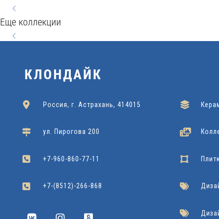
фактура и нестандартный формат формируют
QUARTA
HYGGE
NATURE
элегантный, лаконичный образ пространства. Данная
Еще коллекции
плитка будет гармонично смотреться в интерьерах в
30x60
30x50
25x60
Gracia Ceramica
Подробнее
Azori
Подробнее
Gracia Ceramica
Подробнее
стилях минимализм, скандинавский дизайн, лофт.
КЛОНДАЙК
Россия, г. Астрахань, 414015
Кера
ул. Пирогова 200
Колл
+7-960-860-77-11
Плит
+7-(8512)-266-868
Диза
Диза