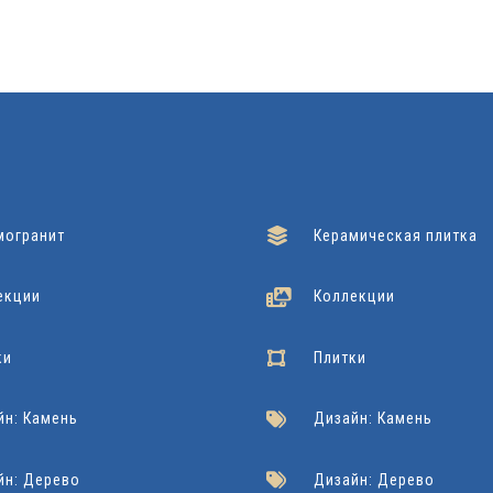
Подробнее
Подробнее
Подробнее
могранит
Керамическая плитка
екции
Коллекции
ки
Плитки
йн: Камень
Дизайн: Камень
йн: Дерево
Дизайн: Дерево