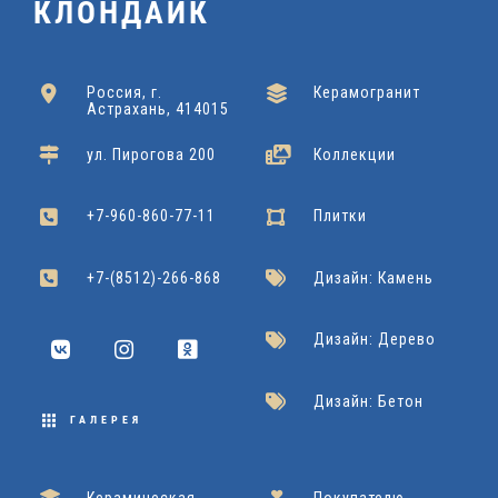
5
0
КЛОНДАЙК
с высокой точностью воссоздать фактуру и цвет
x
x
x
натурального оникса, добавляя пространству
6
6
5
Россия, г.
Керамогранит
элегантности и изысканности. Она станет отличным
Астрахань, 414015
0
0
0
выбором для реализации роскошных, премиальных
Azori
Подробнее
ул. Пирогова 200
Коллекции
Gracia Ceramica
Подробнее
Gracia Ceramica
Подробнее
интерьерных решений.
+7-960-860-77-11
Плитки
+7-(8512)-266-868
Дизайн: Камень
Дизайн: Дерево
Дизайн: Бетон
ГАЛЕРЕЯ