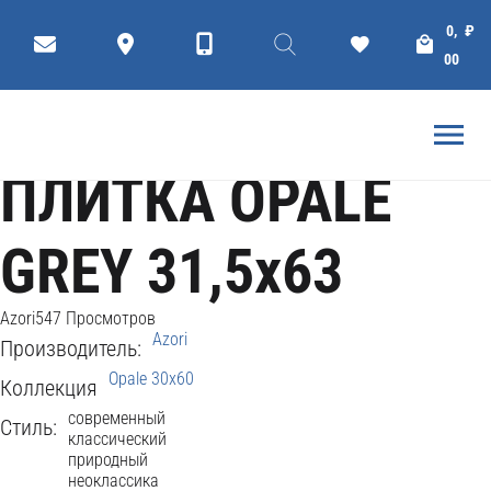
Коллекции
Плитки
Ceramic tiles
0,
₽
ГЛАВНАЯ
AZORI
00
ПЛИТКА OPALE
GREY 31,5x63
Azori
547 Просмотров
Azori
Производитель:
Opale 30x60
Коллекция
современный
Стиль:
классический
природный
неоклассика