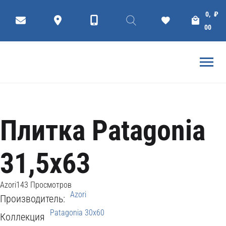
Коллекции
Плитки
Ceramic tiles
0,
₽
ГЛАВНАЯ
AZORI
00
Плитка Patagonia
31,5x63
Azori
143 Просмотров
Azori
Производитель:
Patagonia 30x60
Коллекция