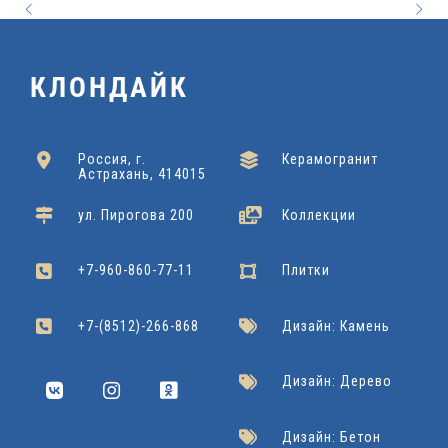
3
Отличный выбор для кухонь, ванных комнат,
2
3
0
гостиных, благодаря универсальному цвету и
5
0
КЛОНДАЙК
высокому качеству исполнения.
x
x
x
6
6
5
Россия, г.
Керамогранит
Астрахань, 414015
0
0
0
Azori
Подробнее
ул. Пирогова 200
Коллекции
Gracia Ceramica
Подробнее
Gracia Ceramica
Подробнее
+7-960-860-77-11
Плитки
+7-(8512)-266-868
Дизайн: Камень
Дизайн: Дерево
Дизайн: Бетон