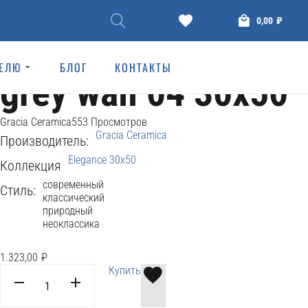
Ceramic tiles
0,00
₽
Плитка Elegance
ТЕЛЮ
БЛОГ
КОНТАКТЫ
grey wall 04 30x50
Gracia Ceramica
553 Просмотров
Gracia Ceramica
Производитель:
Elegance 30x50
Коллекция
современный
Стиль:
классический
природный
неоклассика
1.323,00
₽
Купить