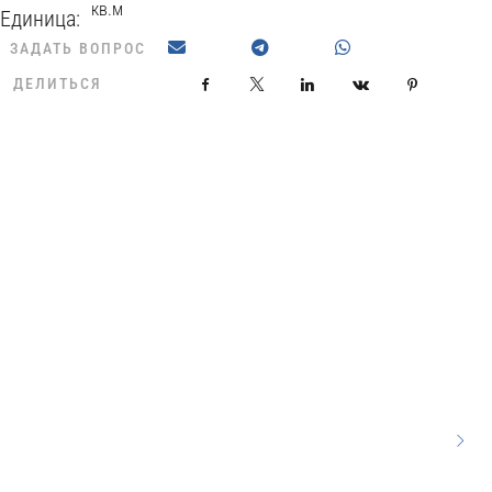
кв.м
Единица:
ЗАДАТЬ ВОПРОС
ДЕЛИТЬСЯ
Facebook
X
LinkedIn
VKontakte
Pinterest
 01 45x45
 30x50
0x50