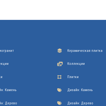
Подробнее
Подробнее
могранит
Керамическая плитка
екции
Коллекции
ки
Плитки
йн: Камень
Дизайн: Камень
йн: Дерево
Дизайн: Дерево