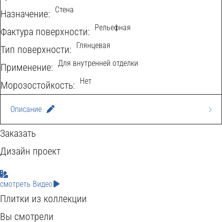
Стена
Назначение:
Рельефная
Фактура поверхности:
Глянцевая
Тип поверхности:
Для внутренней отделки
Применение:
Нет
Морозостойкость:
Описание
Серая глянцевая керамическая плитка Elegance Grey
Заказать
Wall 04 30x50 Gracia Ceramica с рисунком из серых
Дизайн проект
ромбов - это стильное и современное решение для
смотреть Видео
интерьера, придающее помещению характер и
Плитки из коллекции
оригинальность. Рисунок из серых ромбов на серой
Вы смотрели