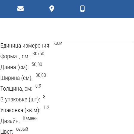
Коллекции
Плитки
Характеристики
Керамическая плитка
Тип продукта:
кв.м
Eдиница измерения:
30х50
Формат, см:
50,00
Длина (см):
30,00
Ширина (см):
0.9
Толщина, см:
8
В упаковке (шт):
1.2
Упаковка (кв.м):
Камень
Дизайн:
серый
Цвет: