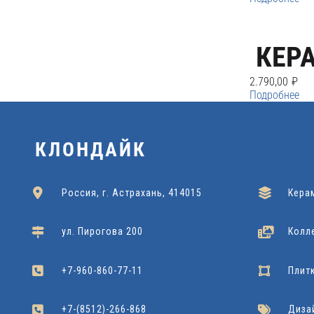
A16654
CITY STYLE G-
Cersanit
2.039,00
₽
110/60x120
КЕРА
Grasaro
2.090,00
₽
2.790,00
₽
Подробнее
КЛОНДАЙК
Россия, г. Астрахань, 414015
Кера
ул. Пирогова 200
Колл
+7-960-860-77-11
Плит
+7-(8512)-266-868
Диза