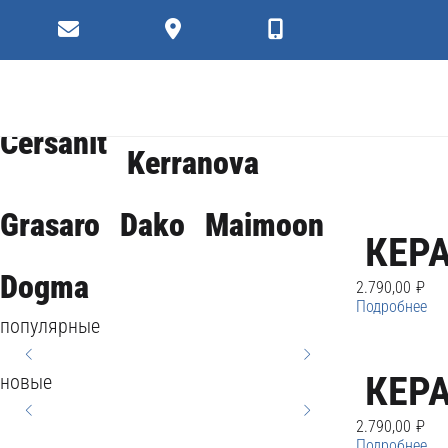
Fabrika
Фильтр
коллекции
Cersanit
Kerranova
Grasaro
Dako
Maimoon
КЕРА
Dogma
2.790,00
₽
Подробнее
популярные
КЕРАМОГРАНИТ
КЕРА
новые
ENERGY 44,8X89,8
КЕРАМОГРАНИТ
2.790,00
₽
Подробнее