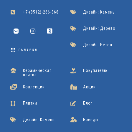
2
интерьера — от современного до классического, и
0
Grasaro
Подробнее
поможет создать уютную и комфортную атмосферу в
2
+7-(8512)-266-868
Дизайн: Камень
вашем доме.
x
Дизайн: Дерево
9
Дизайн: Бетон
0
ГАЛЕРЕЯ
Cersanit
Подробнее
Керамическая
Покупателю
плитка
Коллекции
Акции
Плитки
Блог
Дизайн: Камень
Бренды