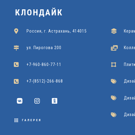
A16654
CITY STYLE G-
Cersanit
2.039,00
₽
КЛОНДАЙК
110/60x120
Grasaro
2.090,00
₽
Россия, г. Астрахань, 414015
Кера
ул. Пирогова 200
Колл
+7-960-860-77-11
Плит
+7-(8512)-266-868
Диза
Диза
Диза
ГАЛЕРЕЯ