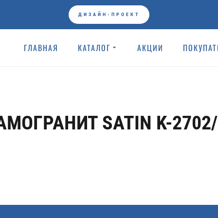
ДИЗАЙН-ПРОЕКТ
ГЛАВНАЯ
КАТАЛОГ
АКЦИИ
ПОКУПА
ГЛАВНАЯ
KERRANOVA КЕР
Плитки
АМОГРАНИТ SATIN K-2702