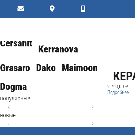
Satin
Фильтр
коллекции
Cersanit
Kerranova
Grasaro
Dako
Maimoon
КЕР
Dogma
2.790,00
₽
Подробнее
популярные
КЕРАМОГРАНИТ
новые
ENERGY 44,8X89,8
КЕРАМОГРАНИТ