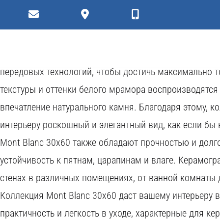
Плитки
Коллекция керамогранита Mont Blanc 30x60 от Cersa
передает деликатные прожилки камня. Керамогранит
передовых технологий, чтобы достичь максимально 
текстуры и оттенки белого мрамора воспроизводятся
впечатление натурального камня. Благодаря этому, к
интерьеру роскошный и элегантный вид, как если б
Mont Blanc 30x60 также обладают прочностью и долг
устойчивость к пятнам, царапинам и влаге. Керамогр
стенах в различных помещениях, от ванной комнаты 
Коллекция Mont Blanc 30x60 даст вашему интерьеру 
практичность и легкость в уходе, характерные для ке