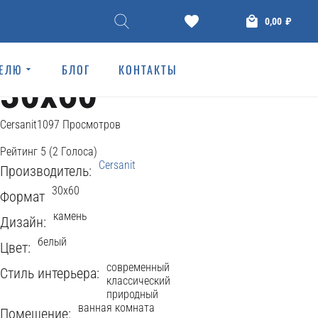
КЕРАМОГРАНИТ
0,00
₽
MONT BLANC
ТЕЛЮ
БЛОГ
КОНТАКТЫ
30x60
Cersanit
1097 Просмотров
Рейтинг
5
(
2
Голоса
)
Cersanit
Производитель:
30x60
Формат
камень
Дизайн:
белый
Цвет:
современный
Стиль интерьера:
классический
природный
ванная комната
Помещение: