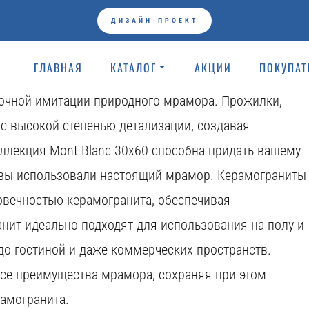
Коллекции
ДИЗАЙН-ПРОЕКТ
nit, имитирующая белый мрамор, очень реалистично
ГЛАВНАЯ
КАТАЛОГ
АКЦИИ
ПОКУПА
 этой коллекции были разработаны с использованием
точной имитации природного мрамора. Прожилки,
 с высокой степенью детализации, создавая
оллекция Mont Blanc 30x60 способна придать вашему
ы вы использовали настоящий мрамор. Керамограниты
овечностью керамогранита, обеспечивая
анит идеально подходят для использования на полу и
до гостиной и даже коммерческих пространств.
все преимущества мрамора, сохраняя при этом
рамогранита.