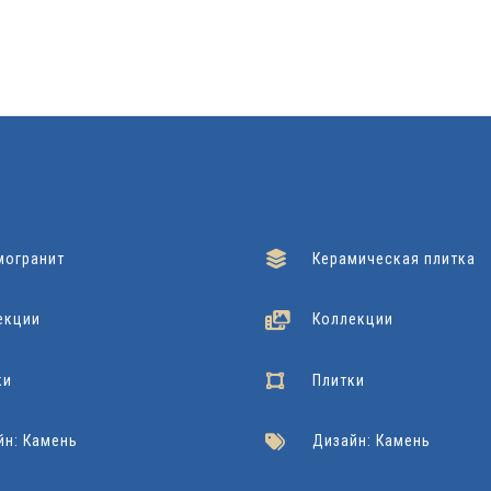
могранит
Керамическая плитка
екции
Коллекции
ки
Плитки
йн: Камень
Дизайн: Камень