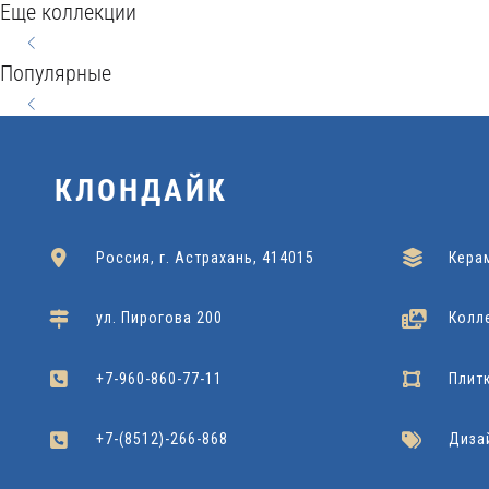
BEREG
Еще коллекции
WOOD
WOOD
STYLE
60x120
SEVILLA
HARMONY
CONCEPT
60x60x120
20x60
Популярные
Kerranova
Подробнее
Grasaro
Подробнее
Grasaro
Подробнее
NATURAL
42x42
60x60
Cersanit
Подробнее
Dako
Подробнее
22x90
Cersanit
Подробнее
КЛОНДАЙК
Россия, г. Астрахань, 414015
Кера
ул. Пирогова 200
Колл
+7-960-860-77-11
Плит
+7-(8512)-266-868
Диза