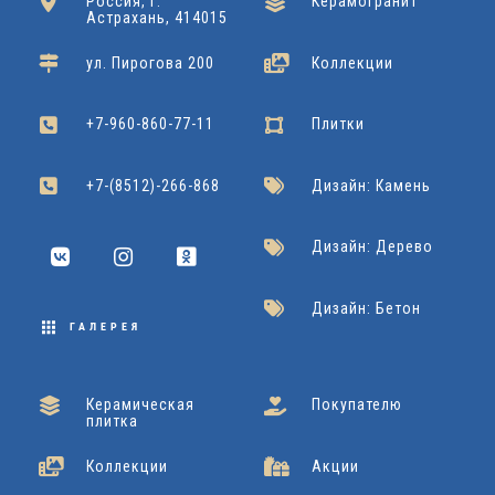
R
Россия, г.
Керамогранит
x
Kerranova
Подробнее
Астрахань, 414015
4
6
различных помещениях. Матовая поверхность
0
A
1
Grasaro
Подробнее
ул. Пирогова 200
Коллекции
обеспечивает легкую чистку и уход за материалом,
2
0
L
Cersanit
Подробнее
Dako
Подробнее
2
что позволяет поддерживать его в идеальном
+7-960-860-77-11
Плитки
2
состоянии без особых усилий.
0
Grasaro
Подробнее
2
+7-(8512)-266-868
Дизайн: Камень
x
Дизайн: Дерево
9
Дизайн: Бетон
0
ГАЛЕРЕЯ
Cersanit
Подробнее
Керамическая
Покупателю
плитка
Коллекции
Акции