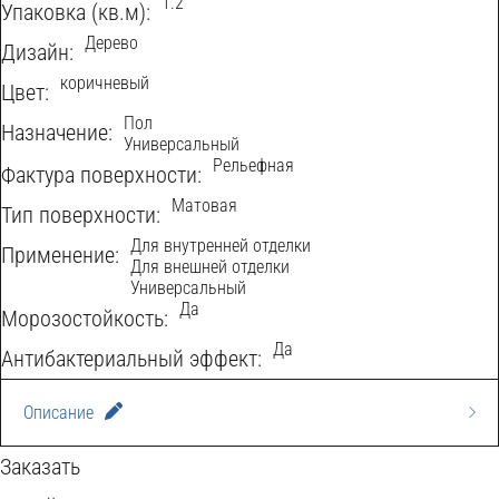
1.2
Упаковка (кв.м):
Дерево
Дизайн:
коричневый
Цвет:
Пол
Назначение:
Универсальный
Рельефная
Фактура поверхности:
Матовая
Тип поверхности:
Для внутренней отделки
Применение:
Для внешней отделки
Универсальный
W
Да
Морозостойкость:
O
Да
C
Антибактериальный эффект:
O
I
Описание
D
T
Матовый рельефный керамогранит Ottawa Notte
Заказать
H
C