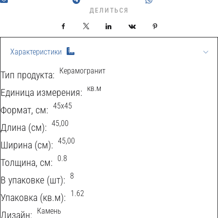
ДЕЛИТЬСЯ
Facebook
X
LinkedIn
VKontakte
Pinterest
Характеристики
Керамогранит
Тип продукта:
кв.м
Eдиница измерения:
45х45
Формат, см:
45,00
Длина (см):
45,00
Ширина (см):
0.8
Толщина, см:
8
В упаковке (шт):
1.62
Упаковка (кв.м):
Камень
Дизайн: