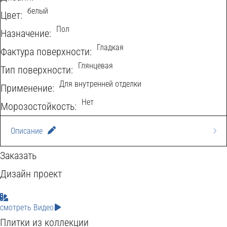
белый
Цвет:
Пол
Назначение:
Гладкая
Фактура поверхности:
Глянцевая
Тип поверхности:
Для внутренней отделки
Применение:
Нет
Морозостойкость:
Описание
Керамогранит Moonrise White PG 01 45x45 от Gracia
Заказать
Ceramica — это высококачественный материал,
Дизайн проект
Q
N
H
выполненный с точной имитацией белого оникса. Его
A
U
смотреть Видео
глянцевая поверхность подчеркивает природную
Y
A
T
Плитки из коллекции