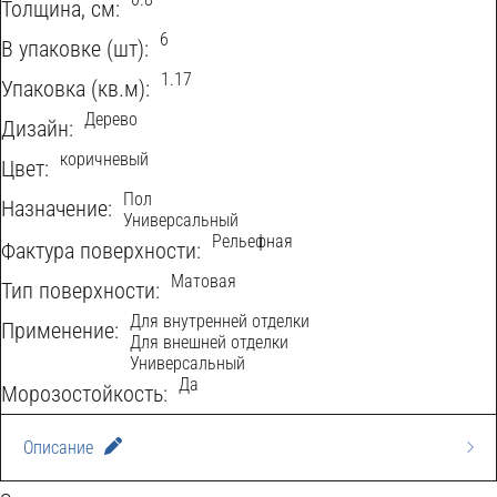
Толщина, см:
6
В упаковке (шт):
1.17
Упаковка (кв.м):
Дерево
Дизайн:
коричневый
Цвет:
Пол
Назначение:
Универсальный
Рельефная
Фактура поверхности:
Матовая
Тип поверхности:
Для внутренней отделки
Применение:
W
Для внешней отделки
Универсальный
O
Да
C
Морозостойкость:
O
I
Описание
D
T