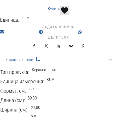
Купить
кв.м
Единица:
ЗАДАТЬ ВОПРОС
ДЕЛИТЬСЯ
Facebook
X
LinkedIn
VKontakte
Pinterest
Характеристики
Керамогранит
Тип продукта:
кв.м
Eдиница измерения:
22x90
Формат, см:
89,80
Длина (см):
21,80
Ширина (см):
0.8