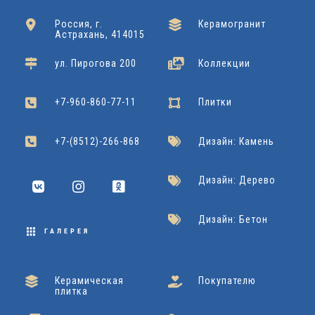
0
x
x
0
6
R
Россия, г.
Керамогранит
x
Kerranova
Подробнее
Астрахань, 414015
4
6
0
A
1
Grasaro
Подробнее
ул. Пирогова 200
Коллекции
2
0
L
Cersanit
Подробнее
Dako
Подробнее
2
+7-960-860-77-11
Плитки
2
0
Grasaro
Подробнее
2
+7-(8512)-266-868
Дизайн: Камень
x
Дизайн: Дерево
9
Дизайн: Бетон
0
ГАЛЕРЕЯ
Cersanit
Подробнее
Керамическая
Покупателю
плитка