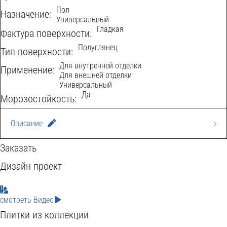
Пол
Назначение:
Универсальный
Гладкая
Фактура поверхности:
Полуглянец
Тип поверхности:
Для внутренней отделки
Применение:
Для внешней отделки
Универсальный
Да
Морозостойкость:
Описание
Лаппатированный белый керамогранит Canyon
Заказать
60x120 с имитацией мрамора Breccia Oniciata - это
Дизайн проект
крупноформатная плитка из высококачественного
смотреть Видео
керамогранита, которая имитирует натуральный
Плитки из коллекции
мрамор Breccia Oniciata. Плитка имеет большой