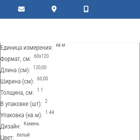
Коллекции
Плитки
Характеристики
Керамогранит
Тип продукта:
кв.м
Eдиница измерения:
60х120
Формат, см:
120,00
Длина (см):
60,00
Ширина (см):
1.1
Толщина, см:
2
В упаковке (шт):
1.44
Упаковка (кв.м):
Камень
Дизайн:
белый
Цвет: