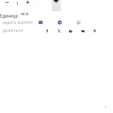
кв.м
Единица:
ЗАДАТЬ ВОПРОС
ДЕЛИТЬСЯ
Facebook
X
LinkedIn
VKontakte
Pinterest
/LR/60x120
/LR/60x120
/60x60