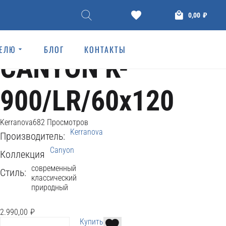
КЕРАМОГРАНИТ
0,00
₽
КЕРАМОГРАНИТ
ТЕЛЮ
БЛОГ
КОНТАКТЫ
CANYON K-
900/LR/60x120
Kerranova
682 Просмотров
Kerranova
Производитель:
Canyon
Коллекция
современный
Стиль:
классический
природный
2.990,00
₽
Купить