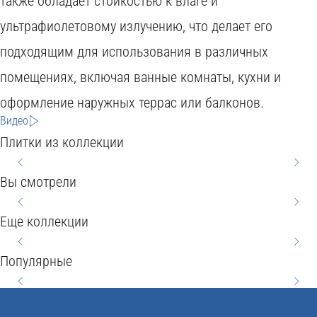
также обладает стойкостью к влаге и
O
I
ультрафиолетовому излучению, что делает его
D
T
H
подходящим для использования в различных
C
Y
помещениях, включая ванные комнаты, кухни и
B
O
O
S
оформление наружных террас или балконов.
S
H
M
E
N
Видео
T
E
A
R
E
Плитки из коллекции
C
Y
V
R
W
E
E
Вы смотрели
L
M
I
G
O
P
E
Еще коллекции
L
O
6
O
T
6
L
N
0
D
Популярные
N
0
A
Y
x
2
A
x