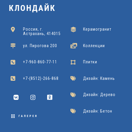
4
6
1
0
T
КЛОНДАЙК
6
2
0
2
x
U
0
x
x
0
6
R
Россия, г.
Керамогранит
x
Kerranova
Подробнее
Астрахань, 414015
4
6
0
A
1
Grasaro
Подробнее
ул. Пирогова 200
Коллекции
2
0
L
Cersanit
Подробнее
Dako
Подробнее
2
+7-960-860-77-11
Плитки
2
0
Grasaro
Подробнее
2
+7-(8512)-266-868
Дизайн: Камень
x
Дизайн: Дерево
9
Дизайн: Бетон
0
ГАЛЕРЕЯ
Cersanit
Подробнее