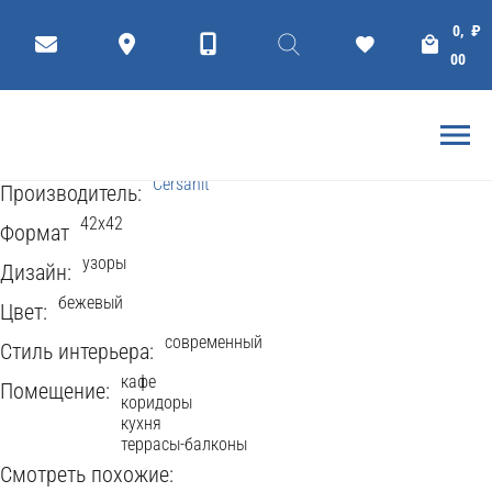
КЕРАМОГРАНИТ
Плитки
Коллекции
0,
₽
BERGAMO 42x42
00
Cersanit
802 Просмотров
Рейтинг
5
(
1
Голоса
)
Cersanit
Производитель:
42x42
Формат
узоры
Дизайн:
бежевый
Цвет:
современный
Стиль интерьера:
кафе
Помещение:
коридоры
кухня
террасы-балконы
Смотреть похожие: