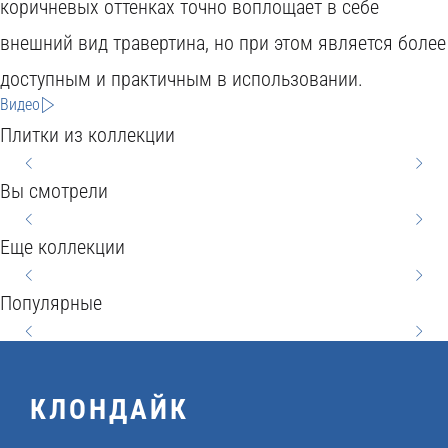
H
коричневых оттенках точно воплощает в себе
C
Y
внешний вид травертина, но при этом является более
B
O
O
S
доступным и практичным в использовании.
S
H
M
E
N
Видео
T
E
A
R
E
Плитки из коллекции
C
Y
V
R
W
E
E
Вы смотрели
L
M
I
G
O
P
E
Еще коллекции
L
O
6
O
T
6
L
N
0
D
Популярные
N
0
A
Y
x
2
A
x
4
6
1
0
T
КЛОНДАЙК
6
2
0
2
x
U