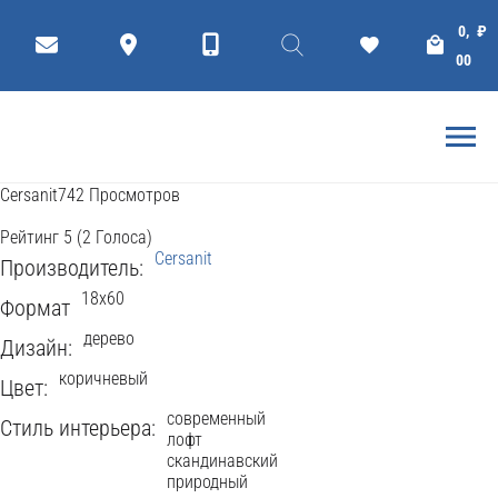
КЕРАМОГРАНИТ
Плитки
Коллекции
0,
₽
VINTAGEWOOD
00
18x60
Cersanit
742 Просмотров
Рейтинг
5
(
2
Голоса
)
Cersanit
Производитель:
18x60
Формат
дерево
Дизайн:
коричневый
Цвет:
современный
Стиль интерьера:
лофт
скандинавский
природный