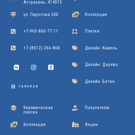
R
x
Kerranova
Подробнее
Астрахань, 414015
4
6
0
A
1
Grasaro
Подробнее
ул. Пирогова 200
Коллекции
2
0
L
Cersanit
Подробнее
Dako
Подробнее
2
+7-960-860-77-11
Плитки
2
0
Grasaro
Подробнее
2
+7-(8512)-266-868
Дизайн: Камень
x
Дизайн: Дерево
9
Дизайн: Бетон
0
ГАЛЕРЕЯ
Cersanit
Подробнее
Керамическая
Покупателю
плитка
Коллекции
Акции