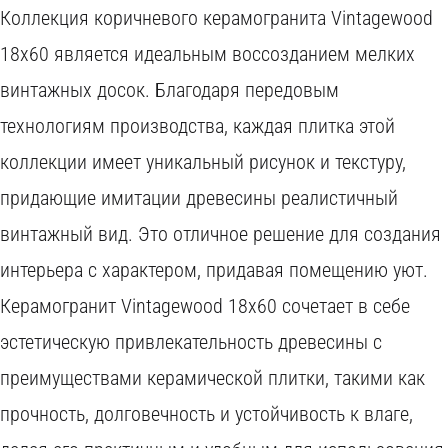
Коллекция коричневого керамогранита Vintagewood
18x60 является идеальным воссозданием мелких
винтажных досок. Благодаря передовым
технологиям производства, каждая плитка этой
коллекции имеет уникальный рисунок и текстуру,
придающие имитации древесины реалистичный
винтажный вид. Это отличное решение для создания
W
интерьера с характером, придавая помещению уют.
O
Керамогранит Vintagewood 18x60 сочетает в себе
C
эстетическую привлекательность древесины с
O
I
преимуществами керамической плитки, такими как
D
T
H
прочность, долговечность и устойчивость к влаге,
C
Y