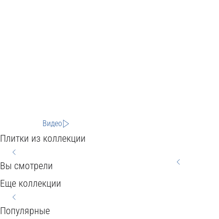
Видео
Плитки из коллекции
Вы смотрели
HOME
CITY
BEREG
Еще коллекции
WOOD
WOOD
STYLE
60x120
SEVILLA
HARMONY
CONCEPT
60x60x120
20x60
Популярные
Kerranova
Подробнее