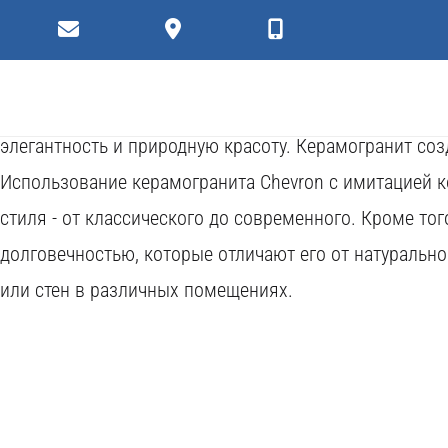
Плитки
Коллекция керамогранита Chevron от DAKO с имитаци
рисунок ковра из натурального камня, дает возможно
элегантность и природную красоту. Керамогранит со
Использование керамогранита Chevron с имитацией к
стиля - от классического до современного. Кроме то
долговечностью, которые отличают его от натуральн
или стен в различных помещениях.