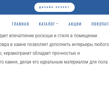
Коллекции
ДИЗАЙН-ПРОЕКТ
ей ковра в камне. Керамогранит, воспроизводящий
ГЛАВНАЯ
КАТАЛОГ
АКЦИИ
ПОКУПА
сть создать уникальный дизайн интерьера, сочетая
здает впечатление роскоши и стиля в помещении.
овра в камне позволяет дополнить интерьеры любого
го, керамогранит обладает прочностью и
ого камня, делая его идеальным материалом для пола