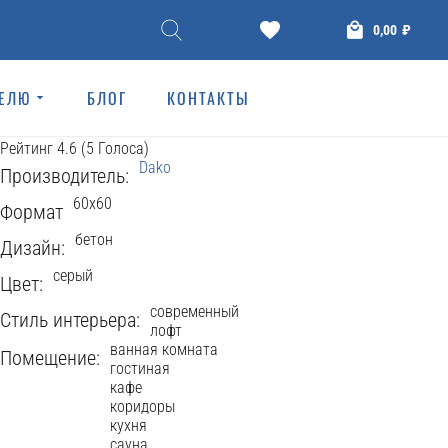
КЕРАМОГРАНИТ
0,00
₽
CHEVRON 60x60
ТЕЛЮ
БЛОГ
КОНТАКТЫ
Dako
893 Просмотров
Рейтинг
4.6
(
5
Голоса
)
Dako
Производитель:
60x60
Формат
бетон
Дизайн:
серый
Цвет:
современный
Стиль интерьера:
лофт
ванная комната
Помещение:
гостиная
кафе
коридоры
кухня
сауна