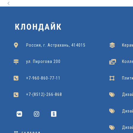
Grasaro
Подробнее
Grasaro
Подробнее
NATURAL
42x42
60x60
Cersanit
Подробнее
Dako
Подробнее
22x90
Cersanit
Подробнее
КЛОНДАЙК
Россия, г. Астрахань, 414015
Кера
ул. Пирогова 200
Колл
+7-960-860-77-11
Плит
+7-(8512)-266-868
Диза
Диза
Диза
ГАЛЕРЕЯ