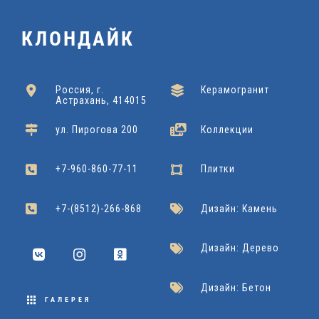
A
x
4
6
1
0
T
КЛОНДАЙК
6
2
0
2
x
U
0
x
x
0
6
R
Россия, г.
Керамогранит
x
Kerranova
Подробнее
Астрахань, 414015
4
6
0
A
1
Grasaro
Подробнее
ул. Пирогова 200
Коллекции
2
0
L
Cersanit
Подробнее
Dako
Подробнее
2
+7-960-860-77-11
Плитки
2
0
Grasaro
Подробнее
2
+7-(8512)-266-868
Дизайн: Камень
x
Дизайн: Дерево
9
Дизайн: Бетон
0
ГАЛЕРЕЯ