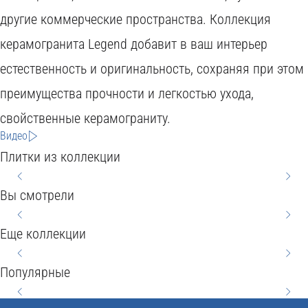
C
другие коммерческие пространства. Коллекция
O
I
керамогранита Legend добавит в ваш интерьер
D
T
H
естественность и оригинальность, сохраняя при этом
C
Y
преимущества прочности и легкостью ухода,
B
O
O
S
свойственные керамограниту.
S
H
M
E
N
Видео
T
E
A
R
E
Плитки из коллекции
C
Y
V
R
W
E
E
Вы смотрели
L
M
I
G
O
P
E
Еще коллекции
L
O
6
O
T
6
L
N
0
D
Популярные
N
0
A
Y
x
2