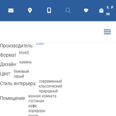
КЕРАМОГРАНИТ
Плитки
Коллекции
0,
₽
LEGEND 60x60
00
Dako
754 Просмотров
Рейтинг
5
(
2
Голоса
)
Dako
Производитель:
60x60
Формат
камень
Дизайн:
бежевый
Цвет:
серый
современный
Стиль интерьера:
классический
природный
ванная комната
Помещение:
гостиная
кафе
коридоры
кухня