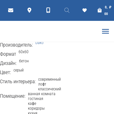
КЕРАМОГРАНИТ
Плитки
Коллекции
0,
₽
LEVEL 60x60
00
Dako
1001 Просмотров
Рейтинг
5
(
2
Голоса
)
Dako
Производитель:
60x60
Формат
бетон
Дизайн:
серый
Цвет:
современный
Стиль интерьера:
лофт
классический
ванная комната
Помещение:
гостиная
кафе
коридоры
кухня