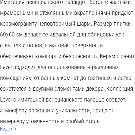
Имитация венецианского палаццо - бетон с частыми
мраморными и стеклянными вкраплениями придают
керамограниту неповторимый шарм. Размер плитки
60x60 см делает ее идеальной для облицовки как
стен, так и полов, а матовая поверхность
W
обеспечивает комфорт и безопасность. Керамогранит
O
Level подходит для использования в различных
C
помещениях, от ванных комнат до гостиных, и легко
O
I
сочетается с другими элементами декора. Коллекция
D
T
H
Level с имитацией венецианского палаццо создает
C
Y
атмосферу роскоши и уникальности, придают
B
O
O
S
интерьеру утонченность и особый стиль.
S
H
M
E
N
Видео
T