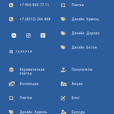
L
Cersanit
Подробнее
Dako
Подробнее
2
+7-960-860-77-11
Плитки
2
0
Grasaro
Подробнее
2
+7-(8512)-266-868
Дизайн: Камень
x
Дизайн: Дерево
9
Дизайн: Бетон
0
ГАЛЕРЕЯ
Cersanit
Подробнее
Керамическая
Покупателю
плитка
Коллекции
Акции
Плитки
Блог
Дизайн: Камень
Бренды