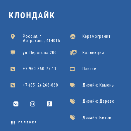
A
x
4
6
1
0
T
КЛОНДАЙК
6
2
0
2
x
U
0
x
x
0
6
R
Россия, г.
Керамогранит
x
Kerranova
Подробнее
Астрахань, 414015
4
6
0
A
1
Grasaro
Подробнее
ул. Пирогова 200
Коллекции
2
0
L
Cersanit
Подробнее
Dako
Подробнее
2
+7-960-860-77-11
Плитки
2
0
Grasaro
Подробнее
2
+7-(8512)-266-868
Дизайн: Камень
x
Дизайн: Дерево
9
Дизайн: Бетон
0
ГАЛЕРЕЯ
Cersanit
Подробнее