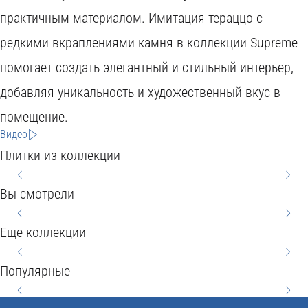
практичным материалом. Имитация тераццо с
O
I
редкими вкраплениями камня в коллекции Supreme
D
T
H
помогает создать элегантный и стильный интерьер,
C
Y
добавляя уникальность и художественный вкус в
B
O
O
S
помещение.
S
H
M
E
N
Видео
T
E
A
R
E
Плитки из коллекции
C
Y
V
R
W
E
E
Вы смотрели
L
M
I
G
O
P
E
Еще коллекции
L
O
6
O
T
6
L
N
0
D
Популярные
N
0
A
Y
x
2