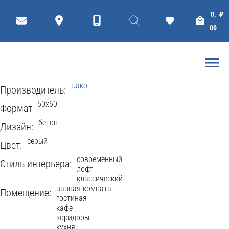
КЕРАМОГРАНИТ
Плитки
Коллекции
0,
₽
SUPREME 60x60
00
Dako
697 Просмотров
Рейтинг
5
(
1
Голоса
)
Dako
Производитель:
60x60
Формат
бетон
Дизайн:
серый
Цвет:
современный
Стиль интерьера:
лофт
классический
ванная комната
Помещение:
гостиная
кафе
коридоры
кухня