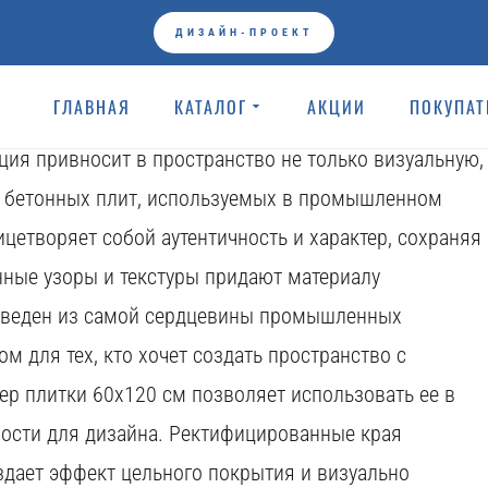
Коллекции
ДИЗАЙН-ПРОЕКТ
льное сочетание художественного бетона и
ГЛАВНАЯ
КАТАЛОГ
АКЦИИ
ПОКУПА
в интерьере атмосферу стиля и оригинальности.
ция привносит в пространство не только визуальную,
ть бетонных плит, используемых в промышленном
ицетворяет собой аутентичность и характер, сохраняя
нные узоры и текстуры придают материалу
выведен из самой сердцевины промышленных
 для тех, кто хочет создать пространство с
р плитки 60x120 см позволяет использовать ее в
ости для дизайна. Ректифицированные края
здает эффект цельного покрытия и визуально