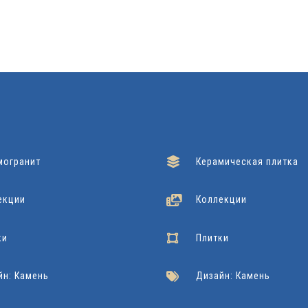
могранит
Керамическая плитка
екции
Коллекции
ки
Плитки
йн: Камень
Дизайн: Камень