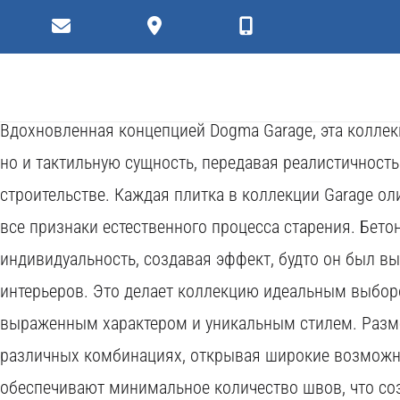
Плитки
Коллекция керамогранита Garage 60x120 — это уника
современных технологий, которое позволяет создать 
Вдохновленная концепцией Dogma Garage, эта коллек
но и тактильную сущность, передавая реалистичнос
строительстве. Каждая плитка в коллекции Garage ол
все признаки естественного процесса старения. Бето
индивидуальность, создавая эффект, будто он был 
интерьеров. Это делает коллекцию идеальным выбором
выраженным характером и уникальным стилем. Разме
различных комбинациях, открывая широкие возможн
обеспечивают минимальное количество швов, что со