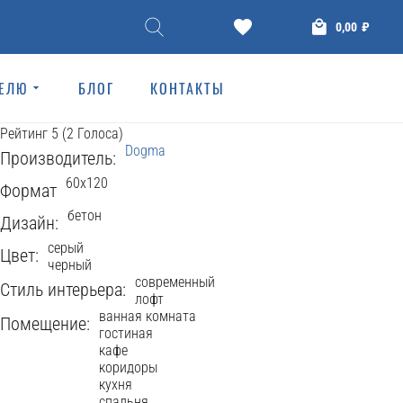
КЕРАМОГРАНИТ
0,00
₽
Garage 60x120
ТЕЛЮ
БЛОГ
КОНТАКТЫ
Dogma
615 Просмотров
Рейтинг
5
(
2
Голоса
)
Dogma
Производитель:
60x120
Формат
бетон
Дизайн:
серый
Цвет:
черный
современный
Стиль интерьера:
лофт
ванная комната
Помещение:
гостиная
кафе
коридоры
кухня
спальня