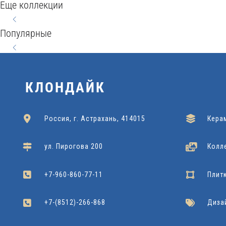
BEREG
Еще коллекции
WOOD
WOOD
STYLE
60x120
SEVILLA
HARMONY
CONCEPT
60x60x120
20x60
Популярные
Kerranova
Подробнее
Grasaro
Подробнее
Grasaro
Подробнее
NATURAL
42x42
60x60
Cersanit
Подробнее
Dako
Подробнее
22x90
Cersanit
Подробнее
КЛОНДАЙК
Россия, г. Астрахань, 414015
Кера
ул. Пирогова 200
Колл
+7-960-860-77-11
Плит
+7-(8512)-266-868
Диза