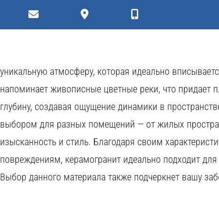
Плитки
Коллекция керамогранита Regina 60x120 с имитацией
эстетическим видом и богатством оттенков. Теплые 
уникальную атмосферу, которая идеально вписывает
напоминает живописные цветные реки, что придает пл
глубину, создавая ощущение динамики в пространств
выбором для разных помещений — от жилых простра
изысканность и стиль. Благодаря своим характеристи
повреждениям, керамогранит идеально подходит для
Выбор данного материала также подчеркнет вашу забо