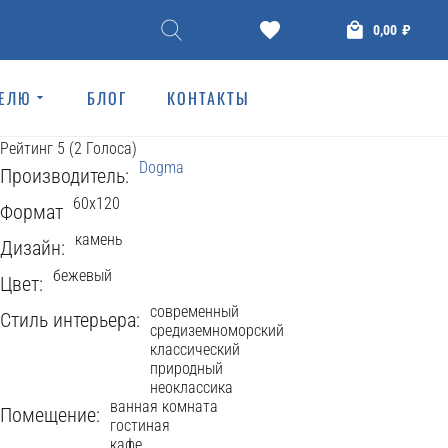
КЕРАМОГРАНИТ
0,00
₽
Regina 60x120
ТЕЛЮ
БЛОГ
КОНТАКТЫ
Dogma
859 Просмотров
Рейтинг
5
(
2
Голоса
)
Dogma
Производитель:
60x120
Формат
камень
Дизайн:
бежевый
Цвет:
современный
Стиль интерьера:
средиземноморский
классический
природный
неоклассика
ванная комната
Помещение:
гостиная
кафе