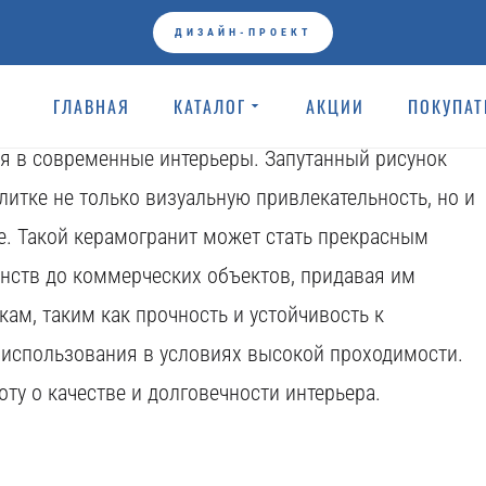
Коллекции
ДИЗАЙН-ПРОЕКТ
 бежевого мрамора Breccia Oniciata поражает своим
ГЛАВНАЯ
КАТАЛОГ
АКЦИИ
ПОКУПА
нюансы и сложные графические узоры создают
ся в современные интерьеры. Запутанный рисунок
итке не только визуальную привлекательность, но и
е. Такой керамогранит может стать прекрасным
нств до коммерческих объектов, придавая им
кам, таким как прочность и устойчивость к
 использования в условиях высокой проходимости.
ту о качестве и долговечности интерьера.