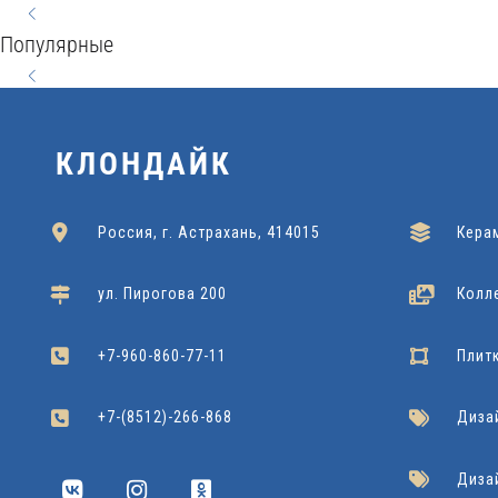
WOOD
STYLE
60x120
SEVILLA
HARMONY
CONCEPT
60x60x120
20x60
Популярные
Kerranova
Подробнее
Grasaro
Подробнее
Grasaro
Подробнее
NATURAL
42x42
60x60
Cersanit
Подробнее
Dako
Подробнее
22x90
Cersanit
Подробнее
КЛОНДАЙК
Россия, г. Астрахань, 414015
Кера
ул. Пирогова 200
Колл
+7-960-860-77-11
Плит
+7-(8512)-266-868
Диза
Диза