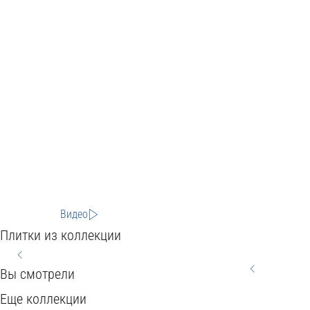
Видео
Плитки из коллекции
Вы смотрели
HOME
CITY
BEREG
Еще коллекции
WOOD