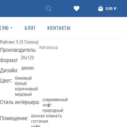
КЕРАМОГРАНИТ
0,00
₽
DUBRAVA 20x120
ТЕЛЮ
БЛОГ
КОНТАКТЫ
Kerranova
773 Просмотров
Рейтинг
5
(
5
Голоса
)
Kerranova
Производитель:
20x120
Формат
дерево
Дизайн:
бежевый
Цвет:
белый
коричневый
медовый
современный
Стиль интерьера:
лофт
природный
ванная комната
Помещение:
гостиная
кафе