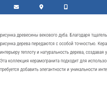
Плитки
Коллекция керамогранита Dubrava предлагает текстур
передающей все нюансы рисунка дерева. Керамограни
рисунка древесины векового дуба. Благодаря тщател
рисунка дерева передаются с особой точностью. Кера
интерьеру теплоту и натуральность дерева, создава
Эта коллекция керамогранита подходит для использова
требуется добавить элегантности и уникальности инте