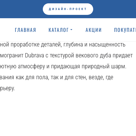
Коллекции
ДИЗАЙН-ПРОЕКТ
у векового дуба, с реалистичной графикой,
ГЛАВНАЯ
КАТАЛОГ
АКЦИИ
ПОКУПА
т Dubrava имеет уникальное воссоздание текстуры и
ьной проработке деталей, глубина и насыщенность
могранит Dubrava с текстурой векового дуба придает
я уютную атмосферу и придающая природный шарм.
ния как для пола, так и для стен, везде, где
рьеру.