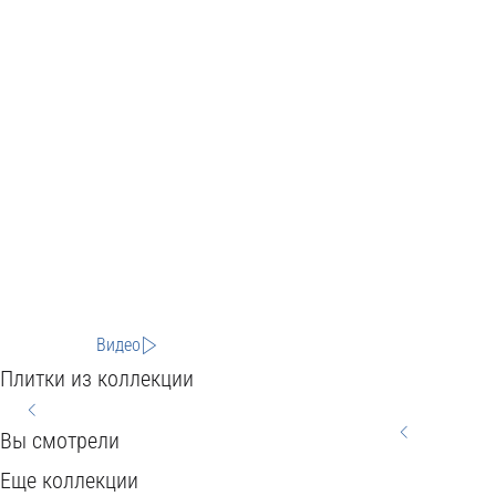
Видео
Плитки из коллекции
Вы смотрели
HOME
CITY
BEREG
Еще коллекции
WOOD